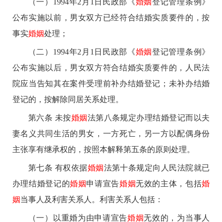
（一）1994年2月1日民政部《
婚姻
登记管理条例》
公布实施以前，男女双方已经符合结婚实质要件的，按
事实
婚姻
处理；
（二）1994年2月1日民政部《
婚姻
登记管理条例》
公布实施以后，男女双方符合结婚实质要件的，人民法
院应当告知其在案件受理前补办结婚登记；未补办结婚
登记的，按解除同居关系处理。
第六条 未按
婚姻
法第八条规定办理结婚登记而以夫
妻名义共同生活的男女，一方死亡，另一方以配偶身份
主张享有继承权的，按照本解释第五条的原则处理。
第七条 有权依据
婚姻
法第十条规定向人民法院就已
办理结婚登记的
婚姻
申请宣告
婚姻
无效的主体，包括
婚
姻
当事人及利害关系人。利害关系人包括：
（一）以重婚为由申请宣告
婚姻
无效的，为当事人