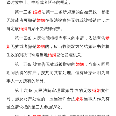
讼时效中止、中断或者延长的规定。
第十三条
婚姻
法第十二条所规定的自始无效，是指
无效或者可撤销
婚姻
在依法被宣告无效或被撤销时，才
确定该
婚姻
自始不受法律保护。
第十四条 人民法院根据当事人的申请，依法宣告
婚
姻
无效或者撤销
婚姻
的，应当收缴双方的结婚证书并将
生效的判决书寄送当地
婚姻
登记管理机关。
第十五条 被宣告无效或被撤销的
婚姻
，当事人同居
期间所得的财产，按共同共有处理。但有证据证明为当
事人一方所有的除外。
第十六条 人民法院审理重婚导致的无效
婚姻
案件
时，涉及财产处理的，应当准许合法
婚姻
当事人作为有
独立请求权的第三人参加诉讼。