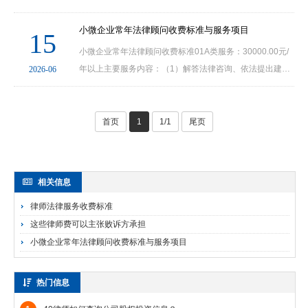
司产生的律师费用与被告的违约、侵权等导致败诉的行为之
间没有必然的因果关系。根据我国民事诉讼法规定···
小微企业常年法律顾问收费标准与服务项目
15
小微企业常年法律顾问收费标准01A类服务：30000.00元/
年以上主要服务内容：（1）解答法律咨询、依法提出建
2026-06
议，就重大法律事务出具法律意见书；（2）审查或修改合
同、协议等法律文书；（3）审查、修改企业在运营、管理
···
首页
1
1/1
尾页
相关信息
律师法律服务收费标准
这些律师费可以主张败诉方承担
小微企业常年法律顾问收费标准与服务项目
热门信息