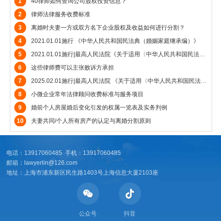
1
40律师如何查询公司股权投资信息？
2
律师法律服务收费标准
3
离婚时夫妻一方或双方名下企业股权及收益如何进行分割？
4
2021.01.01施行 《中华人民共和国民法典（婚姻家庭继承编）》
5
2021.01.01施行|最高人民法院《关于适用〈中华人民共和国民法典〉婚姻家庭编的解释（一）》
6
这些律师费可以主张败诉方承担
7
2025.02.01施行|最高人民法院 《关于适用〈中华人民共和国民法典〉婚姻家庭编的解释（二）》
8
小微企业常年法律顾问收费标准与服务项目
9
婚前个人房屋婚后变化引发的权属一览表及实务判例
10
夫妻共同/个人所有房产的认定与离婚分割原则
电话：13917060485 手机：13917060485
邮箱：lawyerlin@126.com
地址：上海市浦东新区民生路1403号上海信息大厦2103座
公众号
抖音