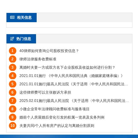
相关信息
热门信息
1
40律师如何查询公司股权投资信息？
2
律师法律服务收费标准
3
离婚时夫妻一方或双方名下企业股权及收益如何进行分割？
4
2021.01.01施行 《中华人民共和国民法典（婚姻家庭继承编）》
5
2021.01.01施行|最高人民法院《关于适用〈中华人民共和国民法典〉婚姻家庭编的解释（一）》
6
这些律师费可以主张败诉方承担
7
2025.02.01施行|最高人民法院 《关于适用〈中华人民共和国民法典〉婚姻家庭编的解释（二）》
8
小微企业常年法律顾问收费标准与服务项目
9
婚前个人房屋婚后变化引发的权属一览表及实务判例
10
夫妻共同/个人所有房产的认定与离婚分割原则