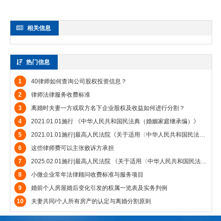
相关信息
热门信息
1
40律师如何查询公司股权投资信息？
2
律师法律服务收费标准
3
离婚时夫妻一方或双方名下企业股权及收益如何进行分割？
4
2021.01.01施行 《中华人民共和国民法典（婚姻家庭继承编）》
5
2021.01.01施行|最高人民法院《关于适用〈中华人民共和国民法典〉婚姻家庭编的解释（一）》
6
这些律师费可以主张败诉方承担
7
2025.02.01施行|最高人民法院 《关于适用〈中华人民共和国民法典〉婚姻家庭编的解释（二）》
8
小微企业常年法律顾问收费标准与服务项目
9
婚前个人房屋婚后变化引发的权属一览表及实务判例
10
夫妻共同/个人所有房产的认定与离婚分割原则