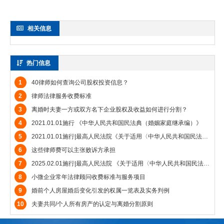
相关信息
热门信息
1
40律师如何查询公司股权投资信息？
2
律师法律服务收费标准
3
离婚时夫妻一方或双方名下企业股权及收益如何进行分割？
4
2021.01.01施行 《中华人民共和国民法典（婚姻家庭继承编）》
5
2021.01.01施行|最高人民法院《关于适用〈中华人民共和国民法典〉婚姻家庭编的解释（一）》
6
这些律师费可以主张败诉方承担
7
2025.02.01施行|最高人民法院 《关于适用〈中华人民共和国民法典〉婚姻家庭编的解释（二）》
8
小微企业常年法律顾问收费标准与服务项目
9
婚前个人房屋婚后变化引发的权属一览表及实务判例
10
夫妻共同/个人所有房产的认定与离婚分割原则