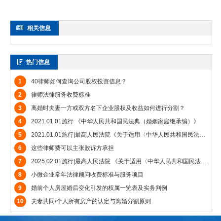
相关信息
热门信息
1
40律师如何查询公司股权投资信息？
2
律师法律服务收费标准
3
离婚时夫妻一方或双方名下企业股权及收益如何进行分割？
4
2021.01.01施行 《中华人民共和国民法典（婚姻家庭继承编）》
5
2021.01.01施行|最高人民法院《关于适用〈中华人民共和国民法典〉婚姻家庭编的解释（一）》
6
这些律师费可以主张败诉方承担
7
2025.02.01施行|最高人民法院 《关于适用〈中华人民共和国民法典〉婚姻家庭编的解释（二）》
8
小微企业常年法律顾问收费标准与服务项目
9
婚前个人房屋婚后变化引发的权属一览表及实务判例
10
夫妻共同/个人所有房产的认定与离婚分割原则