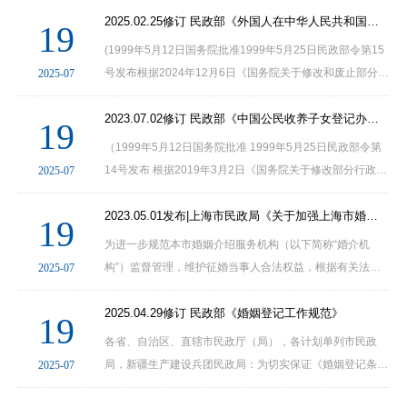
姻登记窗口服务指南（试行）》印发给你们，请结···
2025.02.25修订 民政部《外国人在中华人民共和国收养子女登记办法》
19
(1999年5月12日国务院批准1999年5月25日民政部令第15
号发布根据2024年12月6日《国务院关于修改和废止部分行
2025-07
政法规的决定》修订)第一条为了规范涉外收养登记行为，
根据《中华人民共和国民法典》(以下简称民法典)，制定···
2023.07.02修订 民政部《中国公民收养子女登记办法》
19
（1999年5月12日国务院批准 1999年5月25日民政部令第
14号发布 根据2019年3月2日《国务院关于修改部分行政法
2025-07
规的决定》第一次修订 根据2023年7月20日《国务院关于
修改和废止部分行政法规的决定》第二次修订）第一条为···
2023.05.01发布|上海市民政局《关于加强上海市婚姻介绍服务机构监管的指导意见》
19
为进一步规范本市婚姻介绍服务机构（以下简称“婚介机
构”）监督管理，维护征婚当事人合法权益，根据有关法律
2025-07
法规和规章的规定，结合本市实际，制定本指导意见。一、
工作目标以习近平新时代中国特色社会主义思想为指···
2025.04.29修订 民政部《婚姻登记工作规范》
19
各省、自治区、直辖市民政厅（局），各计划单列市民政
局，新疆生产建设兵团民政局：为切实保证《婚姻登记条
2025-07
例》的实施，进一步规范婚姻登记工作，我部修订了《婚姻