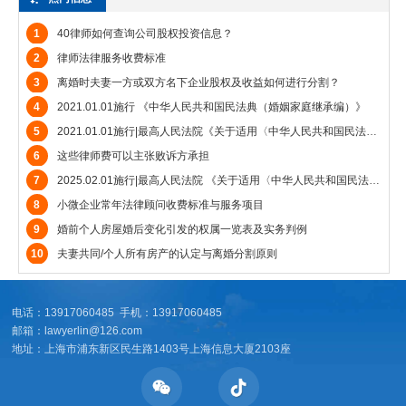
1
40律师如何查询公司股权投资信息？
2
律师法律服务收费标准
3
离婚时夫妻一方或双方名下企业股权及收益如何进行分割？
4
2021.01.01施行 《中华人民共和国民法典（婚姻家庭继承编）》
5
2021.01.01施行|最高人民法院《关于适用〈中华人民共和国民法典〉婚姻家庭编的解释（一）》
6
这些律师费可以主张败诉方承担
7
2025.02.01施行|最高人民法院 《关于适用〈中华人民共和国民法典〉婚姻家庭编的解释（二）》
8
小微企业常年法律顾问收费标准与服务项目
9
婚前个人房屋婚后变化引发的权属一览表及实务判例
10
夫妻共同/个人所有房产的认定与离婚分割原则
电话：13917060485 手机：13917060485
邮箱：lawyerlin@126.com
地址：上海市浦东新区民生路1403号上海信息大厦2103座