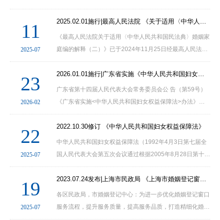
审判委员会第1825次会议通过，现予公布，自2021年1月1
日起施行。
2025.02.01施行|最高人民法院 《关于适用〈中华人民共和国民法典〉婚姻家庭编的解释（二）》
11
《最高人民法院关于适用〈中华人民共和国民法典〉婚姻家
庭编的解释（二）》已于2024年11月25日经最高人民法院
2025-07
审判委员会第1933次会议通过，现予公布，自2025年2月1
日起施行。
2026.01.01施行|广东省实施《中华人民共和国妇女权益保障法》办法
23
广东省第十四届人民代表大会常务委员会公 告（第59号）
《广东省实施<中华人民共和国妇女权益保障法>办法》已
2026-02
由广东省第十四届人民代表大会常务委员会第二十一次会议
于2025年10月11日通过，现予公布，自2026年1···
2022.10.30修订 《中华人民共和国妇女权益保障法》
22
中华人民共和国妇女权益保障法（1992年4月3日第七届全
国人民代表大会第五次会议通过根据2005年8月28日第十届
2025-07
全国人民代表大会常务委员会第十七次会议《关于修改〈中
华人民共和国妇女权益保障法〉的决定》第一次修正根···
2023.07.24发布|上海市民政局 《上海市婚姻登记窗口服务指南（试行）》
19
各区民政局，市婚姻登记中心：为进一步优化婚姻登记窗口
服务流程，提升服务质量，提高服务品质，打造精细化婚姻
2025-07
登记服务新场景，持续提升为民服务水平，现将《上海市婚